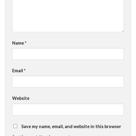
Name
*
Email
*
Website
Save my name, email, and website in this browser