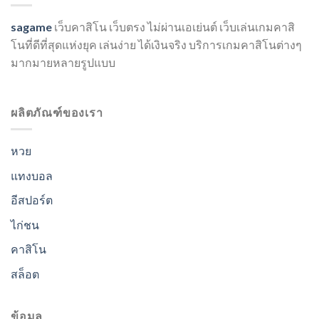
sagame
เว็บคาสิโน เว็บตรง ไม่ผ่านเอเย่นต์ เว็บเล่นเกมคาสิ
โนที่ดีที่สุดแห่งยุค เล่นง่าย ได้เงินจริง บริการเกมคาสิโนต่างๆ
มากมายหลายรูปแบบ
ผลิตภัณฑ์ของเรา
หวย
แทงบอล
อีสปอร์ต
ไก่ชน
คาสิโน
สล็อต
ข้อมูล