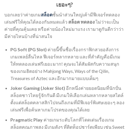
เยอะๆ?
บอกเลยว่าค่ายเกม
สล็อต
ชั้นนำส่วนใหญ่เค้ามีฟีเจอร์ทดลอง
เล่นฟรีให้คุณได้ลองกันหมดแล้ว
สล็อต ทดลอง
ไม่ว่าจะเป็น
ค่ายที่คุณคุ้นเคย หรือค่ายน้องใหม่มาแรง เรามาดูกันดีกว่าว่า
มีค่ายไหนบ้างที่น่าสนใจ
PG Soft (PG Slot)
ค่ายนี้ขึ้นชื่อเรื่องกราฟิกสวยอลังการ
เกมเพลย์ลื่นไหล ฟีเจอร์หลากหลาย และที่สำคัญคือมีเกม
ให้ทดลองเล่นฟรีเยอะมาก! คุณจะได้สัมผัสกับความสนุก
ของเกมฮิตอย่าง Mahjong Ways, Ways of the Qilin,
Treasures of Aztec และอีกมากมายแบบเต็มๆ
Joker Gaming (Joker Slot)
อีกหนึ่งค่ายยอดนิยมที่นักปั่น
สล็อตชาวไทยรู้จักกันดี มีเกมให้เลือกเล่นหลากหลายสไตล์
ตั้งแต่สล็อตคลาสสิกไปจนถึงเกมที่มีฟีเจอร์พิเศษเยอะๆ ลอง
เล่นฟรีเพื่อค้นหาเกมโปรดของคุณได้เลย
Pragmatic Play
ค่ายเกมระดับโลกที่โดดเด่นเรื่องเกม
สล็อตคุณภาพสูง มีเกมดังๆ ที่ติดท็อปชาร์ตเพียบ เช่น Sweet