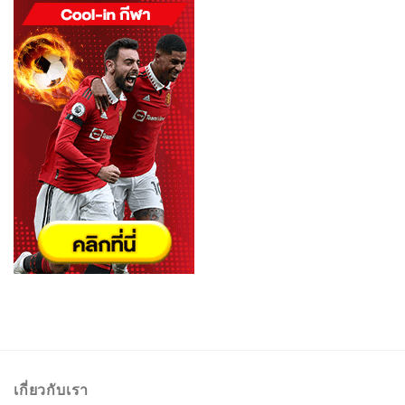
เกี่ยวกับเรา