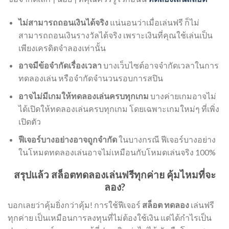
ไม่สามารถถอนเงินได้จริง
แน่นอนว่าเมื่อเล่นฟรี ก็ไม่
สามารถถอนเงินรางวัลได้จริง เพราะเงินที่คุณใช้เล่นเป็น
เพียงเครดิตจำลองเท่านั้น
อาจมีข้อจำกัดเรื่องเวลา
บางเว็บไซต์อาจจำกัดเวลาในการ
ทดลองเล่น หรือจำกัดจำนวนรอบการสปิน
อาจไม่มีเกมให้ทดลองเล่นครบทุกเกม
บางค่ายเกมอาจไม่
ได้เปิดให้ทดลองเล่นครบทุกเกม โดยเฉพาะเกมใหม่ๆ ที่เพิ่ง
เปิดตัว
ฟีเจอร์บางอย่างอาจถูกจำกัด
ในบางกรณี ฟีเจอร์บางอย่าง
ในโหมดทดลองเล่นอาจไม่เหมือนกับโหมดเล่นจริง 100%
สรุปแล้ว สล็อตทดลองเล่นฟรีทุกค่าย คุ้มไหมที่จะ
ลอง?
บอกเลยว่าคุ้มยิ่งกว่าคุ้ม! การใช้ฟีเจอร์
สล็อต ทดลอง
เล่นฟรี
ทุกค่าย เป็นเหมือนการลงทุนที่ไม่ต้องใช้เงิน แต่ได้กำไรเป็น