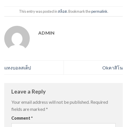
This entry was posted in
สล็อต
. Bookmark the
permalink
.
ADMIN
แทงบอลสเต็ป
Okคาสิโน
Leave a Reply
Your email address will not be published.
Required
fields are marked
*
Comment
*