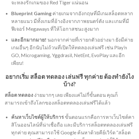
จะหลงรักเกมของ Red Tiger แน่นอน
Blueprint Gaming
ค่ายเกมจากอังกฤษที่มีเกมสล็อตหลาก
หลายแนว มีทั้งเกมที่อ้างอิงจากภาพยนตร์ดัง และเกมที่มี
ฟีเจอร์ Megaways ที่ให้โอกาสชนะสูงมาก
และอีกมากมาย!
นอกจากค่ายที่เรายกตัวอย่างมา ยังมีค่าย
เกมอื่นๆ อีกนับไม่ถ้วนที่เปิดให้ทดลองเล่นฟรี เช่น Play’n
GO, Microgaming, Yggdrasil, NetEnt, EvoPlay และอีก
เพียบ!
อยากเริ่ม สล็อต ทดลอง เล่นฟรี ทุกค่าย ต้องทำยังไง
บ้าง?
สล็อต ทดลอง
ง่ายมากๆ เลย เพียงแค่ไม่กี่ขั้นตอน คุณก็
สามารถเข้าถึงโลกของสล็อตทดลองเล่นฟรีได้แล้ว
ค้นหาเว็บไซต์ผู้ให้บริการ
ขั้นตอนแรกคือการหาเว็บไซต์คา
สิโนออนไลน์ที่น่าเชื่อถือ และมีบริการสล็อตทดลองเล่นฟรี
ทุกค่าย คุณสามารถใช้ Google ค้นหาด้วยคีย์เวิร์ด “สล็อต