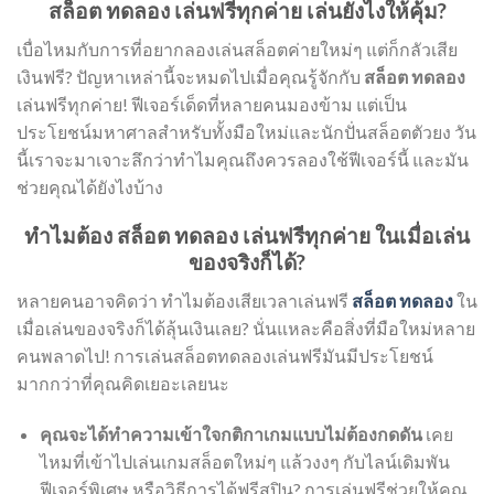
สล็อต ทดลอง เล่นฟรีทุกค่าย เล่นยังไงให้คุ้ม?
เบื่อไหมกับการที่อยากลองเล่นสล็อตค่ายใหม่ๆ แต่ก็กลัวเสีย
เงินฟรี? ปัญหาเหล่านี้จะหมดไปเมื่อคุณรู้จักกับ
สล็อต ทดลอง
เล่นฟรีทุกค่าย! ฟีเจอร์เด็ดที่หลายคนมองข้าม แต่เป็น
ประโยชน์มหาศาลสำหรับทั้งมือใหม่และนักปั่นสล็อตตัวยง วัน
นี้เราจะมาเจาะลึกว่าทำไมคุณถึงควรลองใช้ฟีเจอร์นี้ และมัน
ช่วยคุณได้ยังไงบ้าง
ทำไมต้อง สล็อต ทดลอง เล่นฟรีทุกค่าย ในเมื่อเล่น
ของจริงก็ได้?
หลายคนอาจคิดว่า ทำไมต้องเสียเวลาเล่นฟรี
สล็อต ทดลอง
ใน
เมื่อเล่นของจริงก็ได้ลุ้นเงินเลย? นั่นแหละคือสิ่งที่มือใหม่หลาย
คนพลาดไป! การเล่นสล็อตทดลองเล่นฟรีมันมีประโยชน์
มากกว่าที่คุณคิดเยอะเลยนะ
คุณจะได้ทำความเข้าใจกติกาเกมแบบไม่ต้องกดดัน
เคย
ไหมที่เข้าไปเล่นเกมสล็อตใหม่ๆ แล้วงงๆ กับไลน์เดิมพัน
ฟีเจอร์พิเศษ หรือวิธีการได้ฟรีสปิน? การเล่นฟรีช่วยให้คุณ