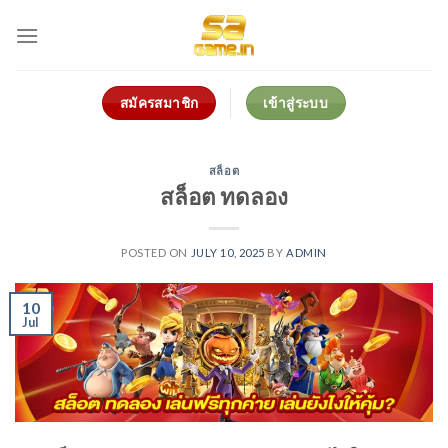
Skip
to
content
สมัครสมาชิก
เข้าสู่ระบบ
สล็อต
สล็อต ทดลอง
POSTED ON
JULY 10, 2025
BY
ADMIN
10
Jul