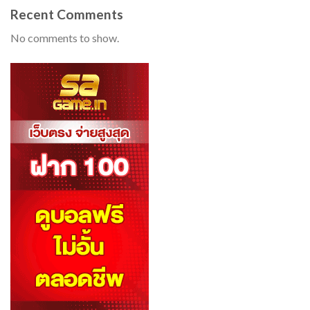
Recent Comments
No comments to show.