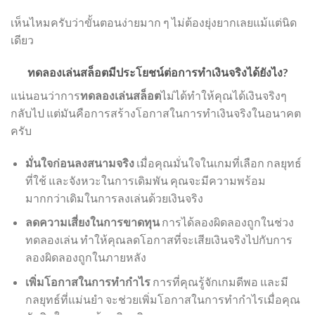
เห็นไหมครับว่าขั้นตอนง่ายมาก ๆ ไม่ต้องยุ่งยากเลยแม้แต่นิด
เดียว
ทดลองเล่นสล็อตมีประโยชน์ต่อการทำเงินจริงได้ยังไง?
แน่นอนว่าการ
ทดลองเล่นสล็อต
ไม่ได้ทำให้คุณได้เงินจริงๆ
กลับไป แต่มันคือการสร้างโอกาสในการทำเงินจริงในอนาคต
ครับ
มั่นใจก่อนลงสนามจริง
เมื่อคุณมั่นใจในเกมที่เลือก กลยุทธ์
ที่ใช้ และจังหวะในการเดิมพัน คุณจะมีความพร้อม
มากกว่าเดิมในการลงเล่นด้วยเงินจริง
ลดความเสี่ยงในการขาดทุน
การได้ลองผิดลองถูกในช่วง
ทดลองเล่น ทำให้คุณลดโอกาสที่จะเสียเงินจริงไปกับการ
ลองผิดลองถูกในภายหลัง
เพิ่มโอกาสในการทำกำไร
การที่คุณรู้จักเกมดีพอ และมี
กลยุทธ์ที่แม่นยำ จะช่วยเพิ่มโอกาสในการทำกำไรเมื่อคุณ