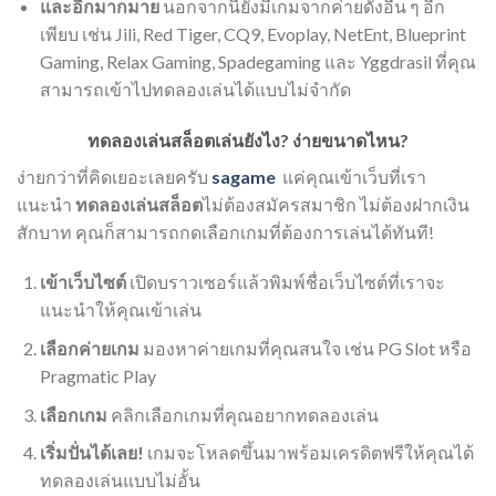
และอีกมากมาย
นอกจากนี้ยังมีเกมจากค่ายดังอื่น ๆ อีก
เพียบ เช่น Jili, Red Tiger, CQ9, Evoplay, NetEnt, Blueprint
Gaming, Relax Gaming, Spadegaming และ Yggdrasil ที่คุณ
สามารถเข้าไปทดลองเล่นได้แบบไม่จำกัด
ทดลองเล่นสล็อตเล่นยังไง? ง่ายขนาดไหน?
ง่ายกว่าที่คิดเยอะเลยครับ
sagame
แค่คุณเข้าเว็บที่เรา
แนะนำ
ทดลองเล่นสล็อต
ไม่ต้องสมัครสมาชิก ไม่ต้องฝากเงิน
สักบาท คุณก็สามารถกดเลือกเกมที่ต้องการเล่นได้ทันที!
เข้าเว็บไซต์
เปิดบราวเซอร์แล้วพิมพ์ชื่อเว็บไซต์ที่เราจะ
แนะนำให้คุณเข้าเล่น
เลือกค่ายเกม
มองหาค่ายเกมที่คุณสนใจ เช่น PG Slot หรือ
Pragmatic Play
เลือกเกม
คลิกเลือกเกมที่คุณอยากทดลองเล่น
เริ่มปั่นได้เลย!
เกมจะโหลดขึ้นมาพร้อมเครดิตฟรีให้คุณได้
ทดลองเล่นแบบไม่อั้น