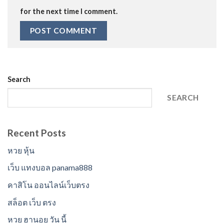
for the next time I comment.
Search
SEARCH
Recent Posts
หวย หุ้น
เว็บ แทงบอล panama888
คาสิโน ออนไลน์เว็บตรง
สล็อต เว็บ ตรง
หวย ฮานอย วัน นี้