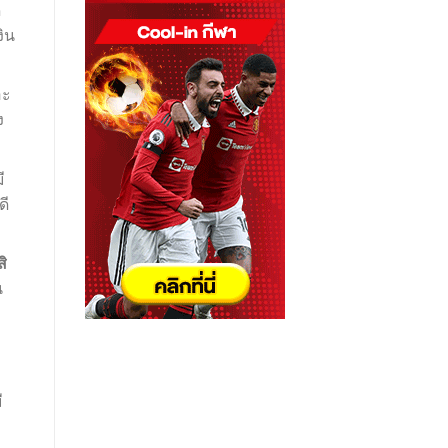
ี
งิน
อะ
ง
ี
ดี
ิ
น
ี