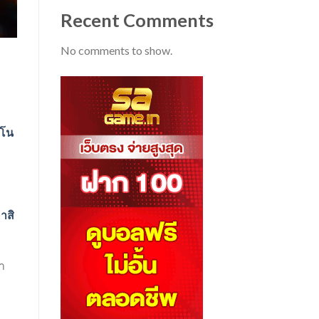
Recent Comments
No comments to show.
่
ิโน
าสิ
า