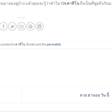
นมาลองดูบ้าง แล้วคุณจะรู้ว่าทำไม
Okคาสิโน
ถึงเป็นที่พูดถึงกัน
s posted in
คาสิโน
. Bookmark the
permalink
.
หวย ฮานอย วัน นี้