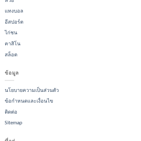
แทงบอล
อีสปอร์ต
ไก่ชน
คาสิโน
สล็อต
ข้อมูล
นโยบายความเป็นส่วนตัว
ข้อกำหนดและเงื่อนไข
ติดต่อ
Sitemap
ที่อยู่