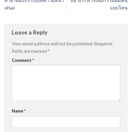
ทายาทมังกร กับบทความที่นำ
อย่างไร ควรเลือกวางเดิมพัน
เสนอ
แบบไหน
Leave a Reply
Your email address will not be published.
Required
fields are marked
*
Comment
*
Name
*