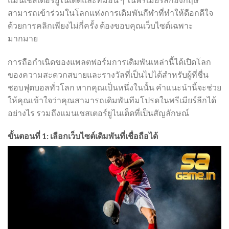
สามารถเข้าร่วมในโลกแห่งการเดิมพันกีฬาที่ทำให้ดีอกดีใจ
ด้วยการคลิกเพียงไม่กี่ครั้ง ต้องขอบคุณเว็บไซต์เฉพาะ
มากมาย
การถือกำเนิดของแพลตฟอร์มการเดิมพันเหล่านี้ได้เปิดโลก
ของความสะดวกสบายและรางวัลที่เป็นไปได้สำหรับผู้ที่ชื่น
ชอบฟุตบอลทั่วโลก หากคุณเป็นหนึ่งในนั้น คำแนะนำนี้จะช่วย
ให้คุณเข้าใจว่าคุณสามารถเดิมพันทีมโปรดในพรีเมียร์ลีกได้
อย่างไร รวมถึงแมนเชสเตอร์ยูไนเต็ดที่เป็นสัญลักษณ์
ขั้นตอนที่ 1: เลือกเว็บไซต์เดิมพันที่เชื่อถือได้