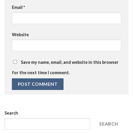
Email
*
Website
Save my name, email, and website in this browser
for the next time I comment.
Search
SEARCH