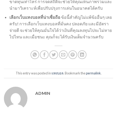
ขาดทุนเท่าไหร่ การจดสถิติจะช่วยให้คุณเห็นภาพรวมและ
นำมาวิเคราะห์เพื่อปรับปรุงการเล่นในอนาคตได้ครับ
เลือกเว็บแทงบอลที่น่าเชื่อถือ
ข้อนี้สำคัญไม่แพ้ข้ออื่นๆ เลย
ครับ! การเลือกเว็บแทงบอลที่มั่นคง ปลอดภัย และมีอัตรา
จ่ายดี จะช่วยให้คุณมั่นใจได้ว่าเงินที่คุณลงทุนไปจะไม่หาย
ไปไหน และเมื่อชนะ คุณก็จะได้รับเงินเต็มจำนวนครับ
This entry was posted in
แทงบอล
. Bookmark the
permalink
.
ADMIN