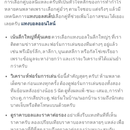
การเลือกคู่บอลนี่แหละครับที่เป็นหัวใจหลักของการทำกำไร
หลายคนพลาดเพราะเลือกคู่มั่วๆ ตามใจชอบ แต่จริงๆ แล้วมี
เทคนิคการ
แทงบอลสเต็ป
เลือกคู่ที่ช่วยเพิ่มโอกาสชนะได้เยอะ
เลยครับ
แทงบอลออนไลน์
เน้นลีกใหญ่ที่คุ้นเคย
ควรเลือกแทงบอลในลีกใหญ่ๆ ที่เรา
ติดตามข่าวสารและฟอร์มการเล่นของทีมต่างๆ อยู่แล้ว
เช่น พรีเมียร์ลีก, ลาลีกา, บุนเดสลีกา หรือกัลโช่เซเรียอา
เพราะข้อมูลจะหาง่ายกว่า และเราจะวิเคราะห์ได้แม่นยำ
กว่าครับ
วิเคราะห์ฟอร์มการเล่น
ข้อนี้สำคัญสุดๆ ครับ! ห้ามพลาด
เด็ดขาด ก่อนแทงทุกครั้ง ต้องดูฟอร์มการเล่นของทั้งสอง
ทีมย้อนหลังอย่างน้อย 5 นัด ดูทั้งผลแพ้-ชนะ-เสมอ, การทำ
ประตู, การเสียประตู, ฟอร์มในบ้าน/นอกบ้าน รวมถึงนักเตะ
บาดเจ็บหรือติดโทษแบนด้วยครับ
ดูราคาบอลและราคาต่อรอง
อย่าเพิ่งรีบแทงทันทีที่เห็น
ราคาครับ ลองเปรียบเทียบราคาบอลจากหลายๆ แหล่ง เพื่อ
หาราคาที่ดีที่สุด รวมถึงดูราคาต่อรองว่าเหมาะสมกับ