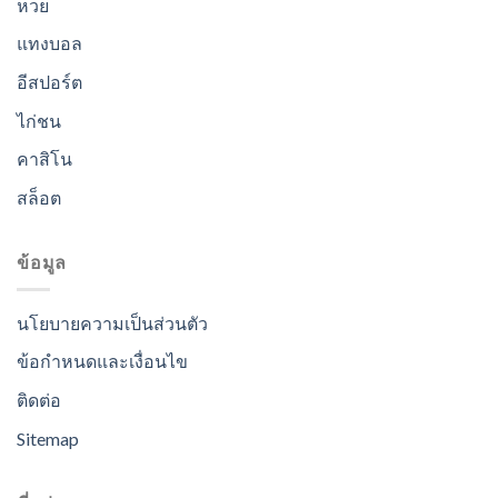
หวย
แทงบอล
อีสปอร์ต
ไก่ชน
คาสิโน
สล็อต
ข้อมูล
นโยบายความเป็นส่วนตัว
ข้อกำหนดและเงื่อนไข
ติดต่อ
Sitemap