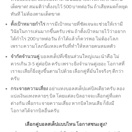
เด็ดขาด! สมมติว่าตั้งงบไว้ 500 บาทต่อวัน ถ้าเสียหมดก็หยุด
ทันที ไม่ต้องตามเด็ดขาด
ตั้งเป้าหมายกำไร
การมีเป้าหมายที่ชัดเจนจะช่วยให้เรามี
วินัยในการเล่นมากขึ้นครับ เช่น ถ้าตั้งเป้าหมายไว้ว่าอยาก
ได้กำไร 200 บาทต่อวัน ถ้าได้แล้วก็ควรพอ ไม่ต้องโลภ
เพราะความโลภนี่แหละครับที่ทำให้หลายคนหมดตัว
จำกัดจำนวนคู่
บอลสเต็ปที่เซียนส่วนใหญ่แนะนำคือ ไม่
ควรเกิน 3-5 คู่ต่อบิล ครับ เพราะยิ่งจำนวนคู่เยอะ โอกาสที่
เราจะเสียก็ยิ่งสูงขึ้นตามไปด้วย เลือกคู่ที่มั่นใจจริงๆ ดีกว่า
ครับ
กระจายความเสี่ยง
อย่าแทงบอลสเต็ปแค่บิลเดียวครับ ลอง
แบ่งเงินแทงหลายๆ บิล โดยแต่ละบิลอาจจะเลือกคู่ที่แตก
ต่างกัน เพื่อกระจายความเสี่ยง หากบิลไหนเสีย ก็ยังมี
โอกาสได้จากบิลอื่นครับ
เลือกคู่บอลสเต็ปแบบไหน โอกาสชนะสูง?