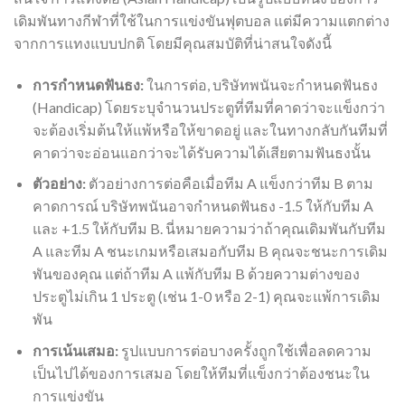
เดิมพันทางกีฬาที่ใช้ในการแข่งขันฟุตบอล แต่มีความแตกต่าง
จากการแทงแบบปกติ โดยมีคุณสมบัติที่น่าสนใจดังนี้
การกำหนดฟันธง:
ในการต่อ, บริษัทพนันจะกำหนดฟันธง
(Handicap) โดยระบุจำนวนประตูที่ทีมที่คาดว่าจะแข็งกว่า
จะต้องเริ่มต้นให้แพ้หรือให้ขาดอยู่ และในทางกลับกันทีมที่
คาดว่าจะอ่อนแอกว่าจะได้รับความได้เสียตามฟันธงนั้น
ตัวอย่าง:
ตัวอย่างการต่อคือเมื่อทีม A แข็งกว่าทีม B ตาม
คาดการณ์ บริษัทพนันอาจกำหนดฟันธง -1.5 ให้กับทีม A
และ +1.5 ให้กับทีม B. นี่หมายความว่าถ้าคุณเดิมพันกับทีม
A และทีม A ชนะเกมหรือเสมอกับทีม B คุณจะชนะการเดิม
พันของคุณ แต่ถ้าทีม A แพ้กับทีม B ด้วยความต่างของ
ประตูไม่เกิน 1 ประตู (เช่น 1-0 หรือ 2-1) คุณจะแพ้การเดิม
พัน
การเน้นเสมอ:
รูปแบบการต่อบางครั้งถูกใช้เพื่อลดความ
เป็นไปได้ของการเสมอ โดยให้ทีมที่แข็งกว่าต้องชนะใน
การแข่งขัน