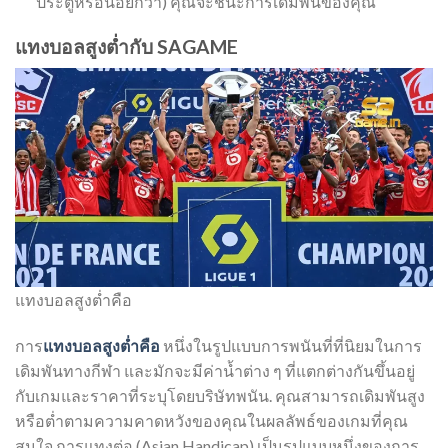
ประตูหรือน้อยกว่า) คุณจะชนะการเดิมพันของคุณ
แทงบอลสูงต่ำกับ SAGAME
แทงบอลสูงต่ำคือ
การ
แทงบอลสูงต่ำคือ
หนึ่งในรูปแบบการพนันที่ที่นิยมในการ
เดิมพันทางกีฬา และมักจะมีค่าน้ำต่าง ๆ ที่แตกต่างกันขึ้นอยู่
กับเกมและราคาที่ระบุโดยบริษัทพนัน. คุณสามารถเดิมพันสูง
หรือต่ำตามความคาดหวังของคุณในผลลัพธ์ของเกมที่คุณ
สนใจ การแทงต่อ (Asian Handicap) เป็นรูปแบบหนึ่งของการ