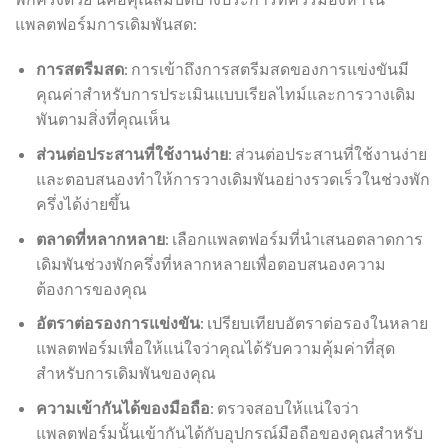
แพลตฟอร์มการเดิมพันสด:
การสตรีมสด
: การเข้าถึงการสตรีมสดของการแข่งขันมี
คุณค่าสำหรับการประเมินแบบเรียลไทม์และการวางเดิม
พันตามสิ่งที่คุณเห็น
ส่วนต่อประสานที่ใช้งานง่าย
: ส่วนต่อประสานที่ใช้งานง่าย
และตอบสนองทำให้การวางเดิมพันอย่างรวดเร็วในช่วงพัก
ครึ่งได้ง่ายขึ้น
ตลาดที่หลากหลาย
: เลือกแพลตฟอร์มที่นำเสนอตลาดการ
เดิมพันช่วงพักครึ่งที่หลากหลายเพื่อตอบสนองความ
ต้องการของคุณ
อัตราต่อรองการแข่งขัน
: เปรียบเทียบอัตราต่อรองในหลาย
แพลตฟอร์มเพื่อให้แน่ใจว่าคุณได้รับความคุ้มค่าที่สุด
สำหรับการเดิมพันของคุณ
ความเข้ากันได้ของมือถือ
: ตรวจสอบให้แน่ใจว่า
แพลตฟอร์มนั้นเข้ากันได้กับอุปกรณ์มือถือของคุณสำหรับ