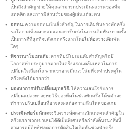
เป็นสิ่งสำคัญ ช่วยให้คุณสามารถประเมินผลงานของทีม
แทคติก และการมีส่วนร่วมของผู้เล่นแต่ละคน
อดทน
: ความอดทนเป็นสิ่งสำคัญในการเดิมพันช่วงพักครึ่ง
รอโอกาสที่เหมาะสมและอย่ารีบเร่งในการเดิมพัน บางครั้ง
เป็นการดีที่สุดที่จะสังเกตครึ่งแรกโดยไม่ต้องวางเดิมพัน
ใดๆ
พิจารณาโมเมนตัม
: หากทีมมีโมเมนตัมสำคัญหรือมี
โอกาสทำประตูมากมายในครึ่งแรกแต่ล้มเหลวในการ
เปลี่ยนใจเลื่อมใส พวกเขาอาจมีแนวโน้มที่จะทำประตูใน
ครึ่งหลังได้มากกว่า
มองหาการปรับเปลี่ยนยุทธวิธี
: ให้ความสนใจกับการ
เปลี่ยนแปลงทางยุทธวิธีของทีมในช่วงพักครึ่ง โค้ชมักจะ
ทำการปรับเปลี่ยนที่อาจส่งผลต่อความลื่นไหลของเกม
ประเมินฟอร์มนักเตะ
: วิเคราะห์ผลงานนักเตะคนสำคัญใน
ครึ่งแรก พวกเขาเล่นได้ดีเป็นพิเศษหรือกำลังดิ้นรน? สิ่งนี้
สามารถมีอิทธิพลต่อการตัดสินใจเดิมพันช่วงพักครึ่ง