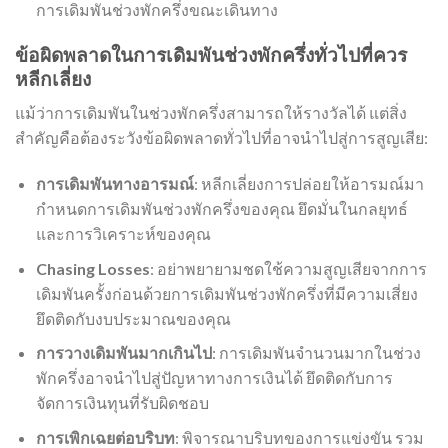
การเดิมพันช่วงพักครึ่งขณะเดินทาง
ข้อผิดพลาดในการเดิมพันช่วงพักครึ่งทั่วไปที่ควร
หลีกเลี่ยง
แม้ว่าการเดิมพันในช่วงพักครึ่งสามารถให้รางวัลได้ แต่สิ่ง
สำคัญคือต้องระวังข้อผิดพลาดทั่วไปที่อาจนำไปสู่การสูญเสีย:
การเดิมพันทางอารมณ์
: หลีกเลี่ยงการปล่อยให้อารมณ์มา
กำหนดการเดิมพันช่วงพักครึ่งของคุณ ยึดมั่นในกลยุทธ์
และการวิเคราะห์ของคุณ
Chasing Losses
: อย่าพยายามชดใช้ความสูญเสียจากการ
เดิมพันครั้งก่อนด้วยการเดิมพันช่วงพักครึ่งที่มีความเสี่ยง
ยึดติดกับงบประมาณของคุณ
การวางเดิมพันมากเกินไป
: การเดิมพันจำนวนมากในช่วง
พักครึ่งอาจนำไปสู่ปัญหาทางการเงินได้ ยึดติดกับการ
จัดการเงินทุนที่รับผิดชอบ
การเพิกเฉยต่อบริบท
: พิจารณาบริบทของการแข่งขัน รวม