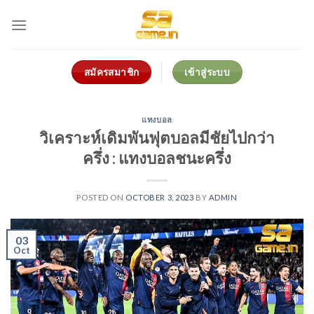
Skip
to
content
สมัครสมาชิก
เข้าสู่ระบบ
แทงบอล
วิเคราะห์เดิมพันฟุตบอลมีชัยไปกว่า
ครึ่ง : แทงบอลชนะครึ่ง
POSTED ON
OCTOBER 3, 2023
BY
ADMIN
03
Oct