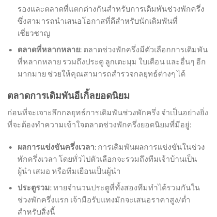
รองและตลาดที่แตกต่างกันสำหรับการเดิมพันช่วงพักครึ่ง
ซึ่งสามารถนำเสนอโอกาสที่ดีสำหรับนักเดิมพันที่
เชี่ยวชาญ
ตลาดที่หลากหลาย
: ตลาดช่วงพักครึ่งมีตัวเลือกการเดิมพัน
ที่หลากหลาย รวมถึงประตู ลูกเตะมุม ใบเตือน และอื่นๆ อีก
มากมาย ช่วยให้คุณสามารถสำรวจกลยุทธ์ต่างๆ ได้
ตลาดการเดิมพันอีเกิ้ลยอดนิยม
ก่อนที่จะเจาะลึกกลยุทธ์การเดิมพันช่วงพักครึ่ง จำเป็นอย่างยิ่ง
ที่จะต้องทำความเข้าใจตลาดช่วงพักครึ่งยอดนิยมที่มีอยู่:
ผลการแข่งขันครึ่งเวลา
: การเดิมพันผลการแข่งขันในช่วง
พักครึ่งเวลา โดยทั่วไปตัวเลือกจะรวมถึงทีมเจ้าบ้านเป็น
ผู้นำ เสมอ หรือทีมเยือนเป็นผู้นำ
ประตูรวม
: ทายจำนวนประตูที่ทั้งสองทีมทำได้รวมกันใน
ช่วงพักครึ่งแรก เจ้ามือรับแทงมักจะเสนอราคาสูง/ต่ำ
สำหรับสิ่งนี้