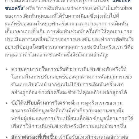
การเดิมพันในช่วงพักครึ่งเวลา หรือที่รู้จักกันในชื่อ “
แทงบอล
ชนะครึ่ง
” หรือ “การเดิมพันระหว่างการแข่งขัน” เป็นส่วนย่อย
ของการเดิมพันฟุตบอลที่ได้รับความนิยมซึ่งมุ่งเน้นไปที่
ผลลัพธ์ของเกมในช่วงพักครึ่งเวลา แตกต่างจากการเดิมพัน
เต็มเวลาแบบดั้งเดิม การเดิมพันช่วงพักครึ่งทำให้คุณสามารถ
ประเมินความเคลื่อนไหวของการแข่งขัน และทำการตัดสินใจ
อย่างมีข้อมูลโดยพิจารณาจากผลการแข่งขันในครึ่งแรก นี่คือ
เหตุผลว่าทำไมตลาดช่วงพักครึ่งจึงมีความสำคัญ:
ความสามารถในการปรับตัว
: การเดิมพันช่วงพักครึ่งให้
โอกาสในการปรับกลยุทธ์ของคุณตามการพัฒนาการแข่ง
ขันแบบเรียลไทม์ หากคุณไม่ได้รับการเดิมพันครั้งแรก
อย่างถูกต้อง ช่วงพักครึ่งจะช่วยให้คุณแก้ไขหลักสูตรได้
ข้อได้เปรียบด้านการวิเคราะห์
: การดูครึ่งแรกของเกม
สามารถให้ข้อมูลเชิงลึกอันมีค่าเกี่ยวกับผลงานของทีม
ฟอร์มผู้เล่น และการปรับเปลี่ยนแท็กติก ข้อมูลนี้สามารถใช้
เพื่อทำให้การเดิมพันช่วงพักครึ่งมีความแม่นยำมากขึ้น
อัตราต่อรองที่เพิ่มขึ้น
: เจ้ามือรับแทงมักจะเสนออัตราต่อ