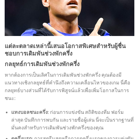
แต่ละตลาดเหล่านี้เสนอโอกาสพิเศษสำหรับผู้ชื่น
ชอบการเดิมพันช่วงพักครึ่ง
กลยุทธ์การเดิมพันช่วงพักครึ่ง
หากต้องการเป็นเลิศในการเดิมพันช่วงพักครึ่ง คุณต้องมี
แนวทางเชิงกลยุทธ์ที่คำนึงถึงความเคลื่อนไหวของเกม นี่คือ
กลยุทธ์บางส่วนที่ได้รับการพิสูจน์แล้วเพื่อเพิ่มโอกาสในการ
ชนะ:
แทงบอลชนะครึ่ง
: ก่อนการแข่งขัน สถิติของทีม ฟอร์ม
ล่าสุด บันทึกการพบกัน และรายชื่อผู้เล่น นี่จะเป็นรากฐานที่
มั่นคงสำหรับการเดิมพันช่วงพักครึ่งของคุณ
ดูครึ่งแรก
: การสตรีมสดหรือการดูครึ่งแรกของการแข่งขัน