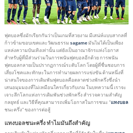
ฟุตบอลซึ่งมักเรียกกันว่าเป็นเกมที่สวยงาม มีเสน่ห์แบบสากลที่
ก้าวข้ามขอบเขตและวัฒนธรรม
sagame
มันไม่ได้เป็นเพียง
แหล่งความบันเทิงเท่านั้น แต่ยังเป็นอาณาจักรแห่งโอกาส
สำหรับผู้ที่มีส่วนร่วมในการพนันฟุตบอลอีกด้วย การพนัน
ฟุตบอลกลายเป็นปรากฏการณ์ระดับโลก โดยผู้ที่ชื่นชอบการ
เสี่ยงโชคและทักษะในการทำนายผลการแข่งขัน ด้านหนึ่งที่
น่าสนใจของการเดิมพันฟุตบอลคือตลาดช่วงพักครึ่งซึ่งนำ
เสนอมุมมองที่ไม่เหมือนใครเกี่ยวกับเกม ในบทความนี้ เราจะ
เจาะลึกโลกแห่งการเดิมพันช่วงพักครึ่ง สำรวจความสำคัญ
กลยุทธ์ และวิธีที่คุณสามารถเพิ่มโอกาสในการชนะ “
แทงบอล
ชนะครึ่ง” ของการต่อสู้
แทงบอลชนะครึ่ง ทำไมมันถึงสำคัญ