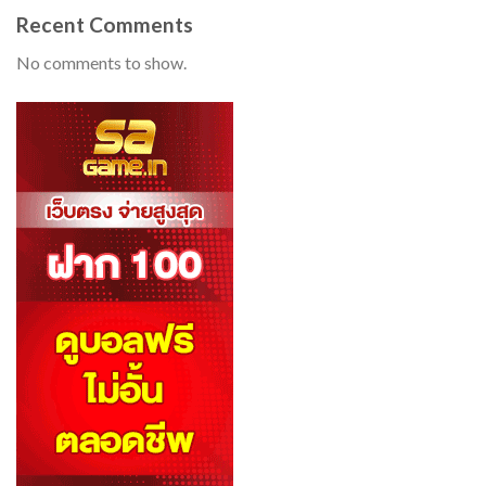
Recent Comments
No comments to show.