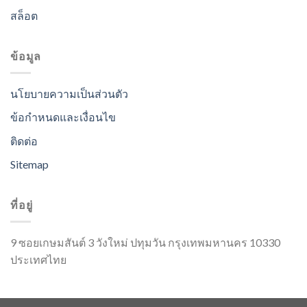
สล็อต
ข้อมูล
นโยบายความเป็นส่วนตัว
ข้อกำหนดและเงื่อนไข
ติดต่อ
Sitemap
ที่อยู่
9 ซอยเกษมสันต์ 3 วังใหม่ ปทุมวัน กรุงเทพมหานคร 10330
ประเทศไทย