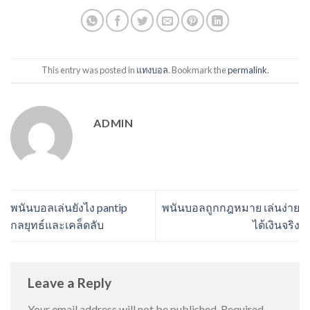
This entry was posted in
แทงบอล
. Bookmark the
permalink
.
ADMIN
พนันบอลเล่นยังไง pantip
พนันบอลถูกกฎหมาย เล่นง่าย
กลยุทธ์และเคล็ดลับ
ได้เงินจริง
Leave a Reply
Your email address will not be published.
Required