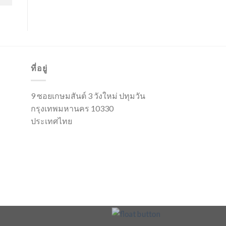
ที่อยู่
9 ซอยเกษมสันต์ 3 วังใหม่ ปทุมวัน
กรุงเทพมหานคร 10330
ประเทศไทย