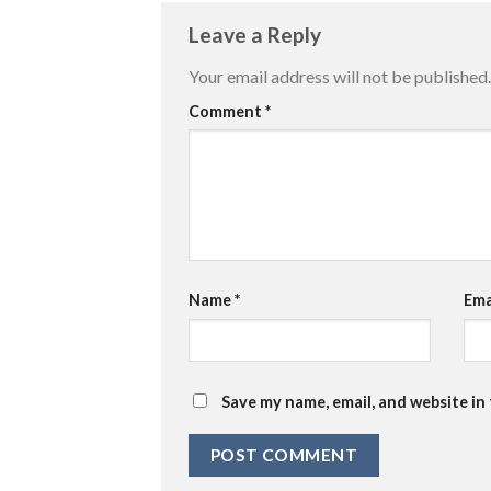
Leave a Reply
Your email address will not be published.
Comment
*
Name
*
Ema
Save my name, email, and website in