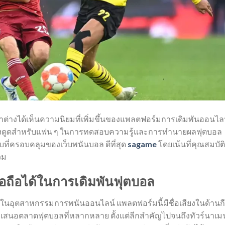
ีฬาต่างได้เห็นความนิยมที่เพิ่มขึ้นของแพลตฟอร์มการเดิมพันออนไล
าดึงดูดสำหรับแฟน ๆ ในการทดสอบความรู้และการทำนายผลฟุตบอล
บที่ครอบคลุมของเว็บพนันบอล ดีที่สุด
sagame
โดยเน้นที่คุณสมบัติ
วม
ชื่อถือได้ในการเดิมพันฟุตบอล
ในอุตสาหกรรมการพนันออนไลน์ แพลตฟอร์มนี้มีชื่อเสียงในด้านก
นำเสนอตลาดฟุตบอลที่หลากหลาย ตั้งแต่ลีกสำคัญไปจนถึงทัวร์นาเม