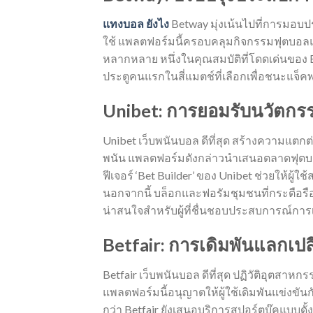
แทงบอล ยังไง
Betway มุ่งเน้นไปที่การมอบประ
ใช้ แพลตฟอร์มนี้ครอบคลุมกิจกรรมฟุตบอลแ
หลากหลาย หนึ่งในคุณสมบัติที่โดดเด่นของ Bet
ประตูคนแรกในสี่แมตช์ที่เลือกเพื่อชนะแจ็ค
Unibet: การยอมรับนวัตก
Unibet เว็บพนันบอล ดีที่สุด สร้างความแตกต
พนัน แพลตฟอร์มดังกล่าวนำเสนอตลาดฟุตบอ
ฟีเจอร์ ‘Bet Builder’ ของ Unibet ช่วยให้ผ
นอกจากนี้ บล็อกและฟอรัมชุมชนที่กระตือรือร้
น่าสนใจสำหรับผู้ที่ชื่นชอบประสบการณ์การเ
Betfair: การเดิมพันแลกเปลี่
Betfair เว็บพนันบอล ดีที่สุด ปฏิวัติอุต
แพลตฟอร์มนี้อนุญาตให้ผู้ใช้เดิมพันแข่งขันกั
กว่า Betfair ยังเสนอบริการสปอร์ตบุ๊คแบบดั