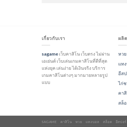
เกี่ยวกับเรา
ผลิ
sagame
เว็บคาสิโน เว็บตรง ไม่ผ่าน
หวย
เอเย่นต์ เว็บเล่นเกมคาสิโนที่ดีที่สุด
แทง
แห่งยุค เล่นง่าย ได้เงินจริง บริการ
อีสป
เกมคาสิโนต่างๆ มากมายหลายรูป
แบบ
ไก่
คาส
สล็
SAGAME
คาสิโน
หวย
แทงบอล
สล็อต
อีสปอร