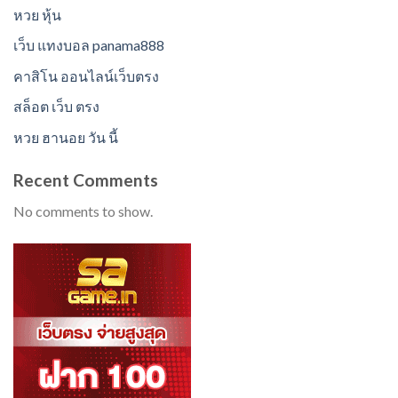
หวย หุ้น
เว็บ แทงบอล panama888
คาสิโน ออนไลน์เว็บตรง
สล็อต เว็บ ตรง
หวย ฮานอย วัน นี้
Recent Comments
No comments to show.