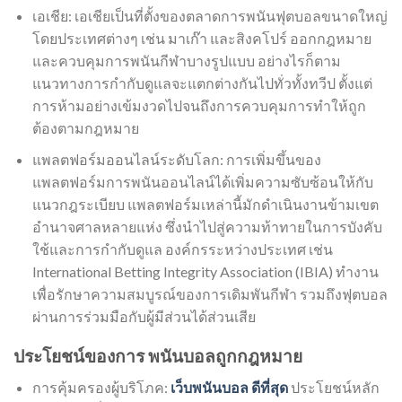
เอเชีย: เอเชียเป็นที่ตั้งของตลาดการพนันฟุตบอลขนาดใหญ่
โดยประเทศต่างๆ เช่น มาเก๊า และสิงคโปร์ ออกกฎหมาย
และควบคุมการพนันกีฬาบางรูปแบบ อย่างไรก็ตาม
แนวทางการกำกับดูแลจะแตกต่างกันไปทั่วทั้งทวีป ตั้งแต่
การห้ามอย่างเข้มงวดไปจนถึงการควบคุมการทำให้ถูก
ต้องตามกฎหมาย
แพลตฟอร์มออนไลน์ระดับโลก: การเพิ่มขึ้นของ
แพลตฟอร์มการพนันออนไลน์ได้เพิ่มความซับซ้อนให้กับ
แนวกฎระเบียบ แพลตฟอร์มเหล่านี้มักดำเนินงานข้ามเขต
อำนาจศาลหลายแห่ง ซึ่งนำไปสู่ความท้าทายในการบังคับ
ใช้และการกำกับดูแล องค์กรระหว่างประเทศ เช่น
International Betting Integrity Association (IBIA) ทำงาน
เพื่อรักษาความสมบูรณ์ของการเดิมพันกีฬา รวมถึงฟุตบอล
ผ่านการร่วมมือกับผู้มีส่วนได้ส่วนเสีย
ประโยชน์ของการ พนันบอลถูกกฎหมาย
การคุ้มครองผู้บริโภค:
เว็บพนันบอล ดีที่สุด
ประโยชน์หลัก