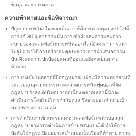
ข้อมูล และการตลาด
ความท้าทายและข้อพิจารณา
ปัญหาการพนัน: ในขณะที่ตลาดที่มีการควบคุมมุ่งเป้าไปที่
การแก้ไขปัญหาการพนัน การเข้าถึงและความสะดวก
สบายของแพลตฟอร์มการพนันออนไลน์ยังคงสามารถนำ
ไปสู่ปัญหาได้ การสร้างสมดุลระหว่างการนำเสนอความ
บันเทิงและการปกป้องบุคคลที่อ่อนแอยังคงเป็นความ
ท้าทาย
การแข่งขันในตลาดที่ผิดกฎหมาย: แม้จะมีความพยายามที่
จะควบคุมอุตสาหกรรม แต่ตลาดการพนันฟุตบอลที่ผิด
กฎหมายยังคงเติบโตอย่างต่อเนื่อง ตลาดเหล่านี้มักจะ
ดำเนินการโดยไม่มีการกำกับดูแล ซึ่งอาจบ่อนทำลายเป้า
หมายของการควบคุม
การดำเนินงานข้ามพรมแดน: แพลตฟอร์ม พนันบอลถูก
กฎหมาย สามารถดำเนินการข้ามพรมแดนได้ ทำให้การ
บังคับใช้กฎระเบียบอย่างสม่ำเสมอเป็นเรื่องที่ท้าทาย ความ