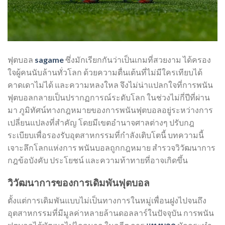
ฟุตบอล
sagame
ซึ่งมักเรียกกันว่าเป็นเกมที่สวยงาม ได้ครอง
ใจผู้คนนับล้านทั่วโลก ด้วยความตื่นเต้นที่ไม่มีใครเทียบได้
คาดเดาไม่ได้ และความหลงใหล จึงไม่น่าแปลกใจที่การพนัน
ฟุตบอลกลายเป็นปรากฏการณ์ระดับโลก ในช่วงไม่กี่ปีที่ผ่าน
มา ภูมิทัศน์ทางกฎหมายของการพนันฟุตบอลอยู่ระหว่างการ
เปลี่ยนแปลงที่สำคัญ โดยมีเขตอำนาจศาลต่างๆ ปรับกฎ
ระเบียบเพื่อรองรับอุตสาหกรรมที่กำลังเติบโตนี้ บทความนี้
เจาะลึกโลกแห่งการ พนันบอลถูกกฎหมาย สำรวจวิวัฒนาการ
กฎข้อบังคับ ประโยชน์ และความท้าทายที่อาจเกิดขึ้น
วิวัฒนาการของการเดิมพันฟุตบอล
ตั้งแต่การเดิมพันแบบไม่เป็นทางการในหมู่เพื่อนฝูงไปจนถึง
อุตสาหกรรมที่มีมูลค่าหลายล้านดอลลาร์ในปัจจุบัน การพนัน