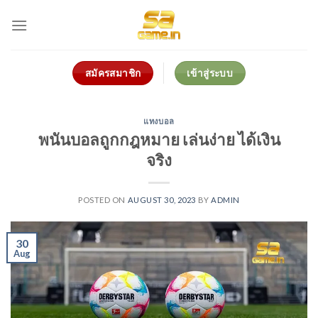
Skip
to
content
สมัครสมาชิก
เข้าสู่ระบบ
แทงบอล
พนันบอลถูกกฎหมาย เล่นง่าย ได้เงิน
จริง
POSTED ON
AUGUST 30, 2023
BY
ADMIN
30
Aug