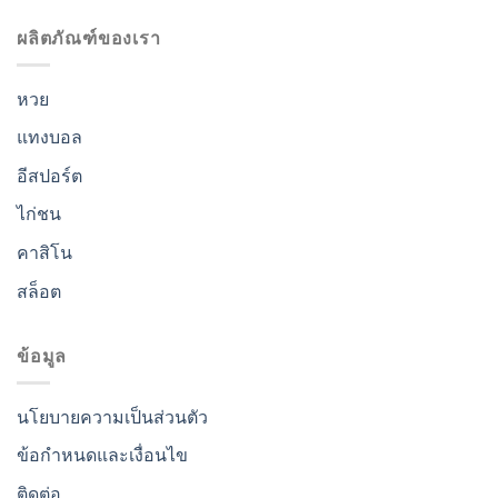
ผลิตภัณฑ์ของเรา
หวย
แทงบอล
อีสปอร์ต
ไก่ชน
คาสิโน
สล็อต
ข้อมูล
นโยบายความเป็นส่วนตัว
ข้อกำหนดและเงื่อนไข
ติดต่อ