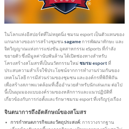
ในโลกแห่งอีสปอร์ตที่ไม่หยุดนิ่ง ชมรม esport เป็นตัวแทนของ
แกนกลางของการสร้างชุมชน
sagame
การพัฒนาทักษะ และ
จิตวิญญาณแห่งการแข่งขัน อุตสาหกรรม eSports ที่กำลัง
ขยายตัว ซึ่งมีมูลค่านับพันล้าน ได้เปิดช่องทางสำหรับ
โครงสร้างสโมสรที่เป็นนวัตกรรมใหม่
ชมรม esport
ที่
ประสบความสำเร็จใช้ประโยชน์จากการทำงานร่วมกันของ
เทคโนโลยี การมีส่วนร่วมของชุมชน และองค์กรที่พิถีพิถัน
เพื่อสร้างสภาพแวดล้อมที่เอื้ออำนวยสำหรับนักเล่นเกม ต่อไป
นี้เป็นมุมมองแบบองค์รวมของหลักการและแนวปฏิบัติที่
เกี่ยวข้องกับการก่อตั้งและรักษาชมรม esport ที่เจริญรุ่งเรือง
จินตนาการถึงอัตลักษณ์ของสโมสร
การกำหนดภารกิจและวัตถุประสงค์
: การวางรากฐาน