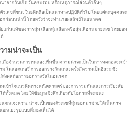
จากวันเกิด วันครบรอบ หรือเหตุการณ์ส่วนตัวอื่นๆ
์ตัวเลขที่ชนะในอดีตถือเป็นแนวทางปฏิบัติทั่วไป โดยแต่ละบุคคลจ
ออกก่อนหน้านี้ โดยหวังว่าจะทำนายผลลัพธ์ในอนาคต
ยแก่นแท้ของการสุ่ม เลือกสุ่มเลือกหรือสุ่มเลือกหมายเลข โดยยอม
ด้
วามน่าจะเป็น
ว่าเมื่อจำนวนการทดลองเพิ่มขึ้น ความน่าจะเป็นในการทดลองจะเข้
ม ในลอตเตอรี่ การออกรางวัลแต่ละครั้งมีความเป็นอิสระ ซึ่ง
่ส่งผลต่อการออกรางวัลในอนาคต
ามเข้าใจแนวคิดทางคณิตศาสตร์ของการรวมกันและการเรียงสับ
ด้ทั้งหมด โดยให้ข้อมูลเชิงลึกเกี่ยวกับโอกาสที่จะชนะ
ารแจกแจงความน่าจะเป็นของตัวเลขที่สุ่มออกมาช่วยให้เห็นภาพ
รแยกแยะรูปแบบที่มองเห็นได้