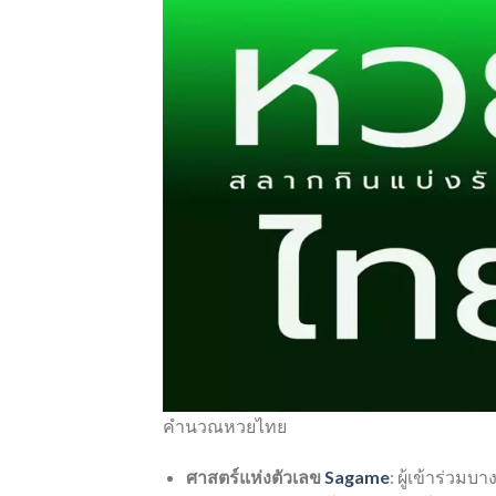
คํานวณหวยไทย
ศาสตร์แห่งตัวเลข
Sagame
: ผู้เข้าร่วม