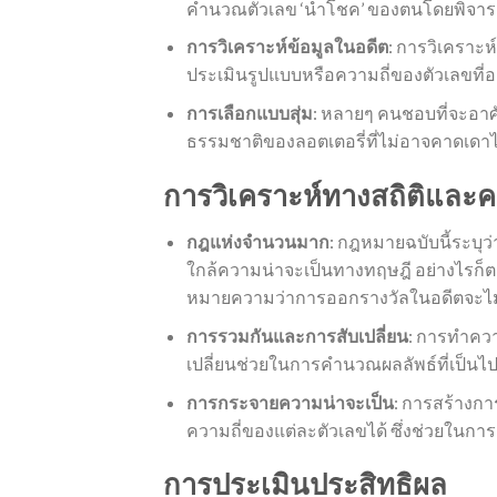
คำนวณตัวเลข ‘นำโชค’ ของตนโดยพิจารณา
การวิเคราะห์ข้อมูลในอดีต
: การวิเคราะห
ประเมินรูปแบบหรือความถี่ของตัวเลขที่
การเลือกแบบสุ่ม
: หลายๆ คนชอบที่จะอาศั
ธรรมชาติของลอตเตอรี่ที่ไม่อาจคาดเดาไ
การวิเคราะห์ทางสถิติและค
กฎแห่งจำนวนมาก
: กฎหมายฉบับนี้ระบุ
ใกล้ความน่าจะเป็นทางทฤษฎี อย่างไรก็ตา
หมายความว่าการออกรางวัลในอดีตจะไม
การรวมกันและการสับเปลี่ยน
: การทำคว
เปลี่ยนช่วยในการคำนวณผลลัพธ์ที่เป็นไปไ
การกระจายความน่าจะเป็น
: การสร้างก
ความถี่ของแต่ละตัวเลขได้ ซึ่งช่วยในกา
การประเมินประสิทธิผล