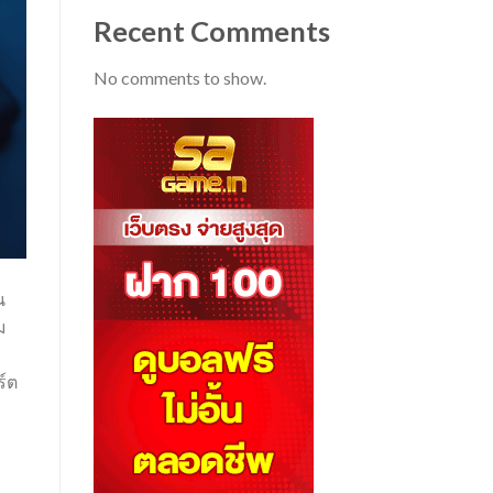
Recent Comments
No comments to show.
น
ม
ร์ต