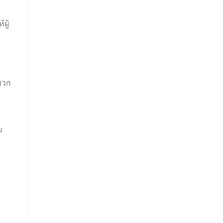
ผู้
พวก
ม