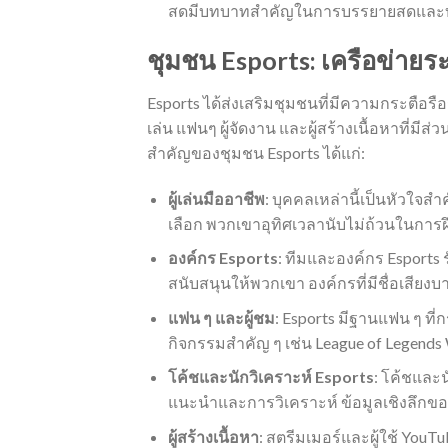
สดมีบทบาทสำคัญในการบรรยายสดและบทว
ชุมชน Esports: เครือข่ายร
Esports ได้ส่งเสริมชุมชนที่มีความกระตือร
เล่น แฟนๆ ผู้จัดงาน และผู้สร้างเนื้อหาที
สำคัญของชุมชน Esports ได้แก่:
ผู้เล่นมืออาชีพ
: บุคคลเหล่านี้เป็นหัวใจ
เลือก พวกเขาอุทิศเวลานับไม่ถ้วนในกา
องค์กร Esports
: ทีมและองค์กร Esports
สนับสนุนให้พวกเขา องค์กรที่มีชื่อเสียงบา
แฟน ๆ และผู้ชม
: Esports มีฐานแฟน ๆ ที
กิจกรรมสำคัญ ๆ เช่น League of Legend
โค้ชและนักวิเคราะห์ Esports
: โค้ชและ
แนะนำและการวิเคราะห์ ข้อมูลเชิงลึกข
ผู้สร้างเนื้อหา
: สตรีมเมอร์และผู้ใช้ YouT