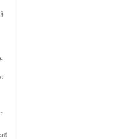
ู้
ัน
าร
าร
ที่