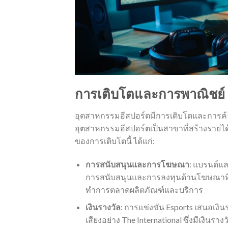
การเติบโตและการพาณิชย์
อุตสาหกรรมอีสปอร์ตมีการเติบโตและการค้าเช
อุตสาหกรรมอีสปอร์ตเป็นสาขาที่สร้างรายได้
ของการเติบโตนี้ ได้แก่:
การสนับสนุนและการโฆษณา
: แบรนด์แล
การสนับสนุนและการลงทุนด้านโฆษณาที่
ทำการตลาดผลิตภัณฑ์และบริการ
เงินรางวัล
: การแข่งขัน Esports เสนอเงินร
เสียงอย่าง The International ซึ่งมีเงิ