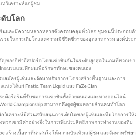
ิเคราะห์แก่ผู้ชม
ะดับโลก
ือร้นและมีความหลากหลายซึ่งครอบคลุมทั่วโลก ชุมชนนี้ประกอบด้ว
่มีส่วนร่วมในการเติบโตและความมีชีวิตชีวาของอุตสาหกรรม องค์ประ
สำคัญของกีฬาอีสปอร์ต โดยแข่งขันกันในระดับสูงสุดในเกมที่พวกเขา
รฝึกอบรมและฝึกฝนเพื่อรักษาทักษะของตนเอง
 รับสมัครผู้เล่นและจัดหาทรัพยากร โครงสร้างพื้นฐาน และการ
งแห่ง ได้แก่ Fnatic, Team Liquid และ FaZe Clan
่กระตือรือร้นที่รับชมการแข่งขันทั้งด้วยตนเองและทางออนไลน์
s World Championship สามารถดึงดูดผู้ชมหลายล้านคนทั่วโลก
นักวิเคราะห์มีส่วนสนับสนุนการเติบโตของผู้เล่นและทีมโดยการให้
องพวกเขามีค่าอย่างยิ่งในการเพิ่มประสิทธิภาพการทำงานของทีม
ube สร้างเนื้อหาที่น่าสนใจ ให้ความบันเทิงแก่ผู้ชม และจัดหาทรัพย