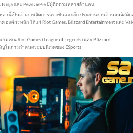
ช่น Ninja และ PewDiePie มีผู้ติดตามหลายล้านคน
หล่านี้เป็นเจ้าภาพจัดการแข่งขันและลีก ประสานงานด้านลอจิสติกส
 องค์กรหลัก ได้แก่ Riot Games, Blizzard Entertainment และ Val
ฒนาเกมเช่น Riot Games (League of Legends) และ Blizzard
ำคัญในการกำหนดระบบนิเวศของ ESports