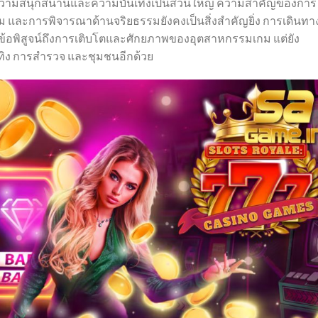
ยความสนุกสนานและความบันเทิงเป็นส่วนใหญ่ ความสำคัญของการ
ม และการพิจารณาด้านจริยธรรมยังคงเป็นสิ่งสำคัญยิ่ง การเดินทา
ียงข้อพิสูจน์ถึงการเติบโตและศักยภาพของอุตสาหกรรมเกม แต่ยัง
ิง การสำรวจ และชุมชนอีกด้วย