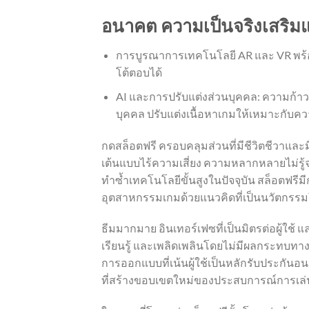
อนาคต ความเป็นจริงเสริม
การบูรณาการเทคโนโลยี AR และ VR พร้อม
โต้ตอบได้
AI และการปรับแต่งส่วนบุคคล: ความก้า
บุคคล ปรับแต่งเนื้อหาเกมให้เหมาะกับ
กดสล็อตฟรี ครอบคลุมส่วนที่มีชีวิตชีวา
เต้นแบบไร้ความเสี่ยง ความหลากหลายไม่รู้จบ
ทำซ้ำเทคโนโลยีขั้นสูงในปัจจุบัน สล็อตฟรีมีก
อุตสาหกรรมเกมด้วยแนวคิดที่เป็นนวัตกร
ธีมมากมาย อินเทอร์เฟซที่เป็นมิตรต่อผู้ใช้ 
เรียนรู้ และเพลิดเพลินโดยไม่มีผลกระทบท
การออกแบบที่เน้นผู้ใช้เป็นหลักรับประกันอน
ที่สร้างขอบเขตใหม่ของประสบการณ์การเล