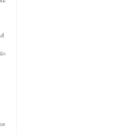
ิ่ม
ี่
นัก
็อต