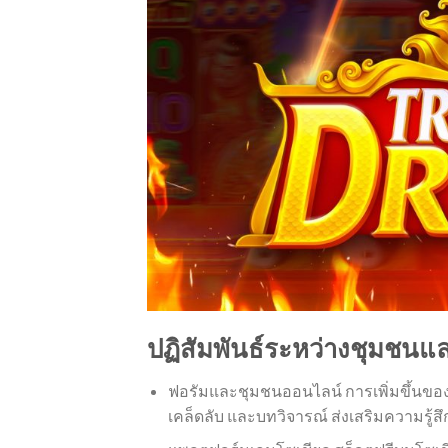
ปฏิสัมพันธ์ระหว่างชุมชนแ
ฟอรัมและชุมชนออนไลน์ การเพิ่มขึ้นข
เคล็ดลับ และบทวิจารณ์ ส่งเสริมความรู