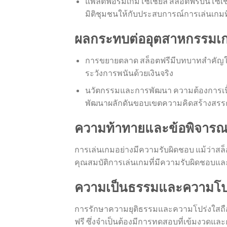
แพลตฟอร์มเกมโซเชียล สล็อตฟรีบนโซเชี
มิติชุมชนให้กับประสบการณ์การเล่นเกมที
ผลกระทบต่ออุตสาหกรรมเ
การขยายตลาด สล็อตฟรีมีบทบาทสำคัญใน
ระวังการพนันด้วยเงินจริง
นวัตกรรมและการพัฒนา ความต้องการเนื้
พัฒนาผลักดันขอบเขตความคิดสร้างสรรค์
ความท้าทายและข้อพิจารณ
การเล่นเกมอย่างมีความรับผิดชอบ แม้ว่าสล
คุณสมบัติการเล่นเกมที่มีความรับผิดชอบแล
ความเป็นธรรมและความโป
การรักษาความยุติธรรมและความโปร่งใสถือเ
ฟรี ซึ่งจำเป็นต้องมีการทดสอบที่เข้มงวดและ