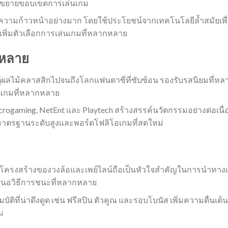
และขยายขอบเขตการเล่นเกม
ความก้าวหน้าอย่างมาก โดยใช้ประโยชน์จากเทคโนโลยีล้ำสมัยเพื
เพิ่มตัวเลือกการเล่นเกมที่หลากหลาย
กหลาย
ตู้ผลไม้คลาสสิกไปจนถึงโลกแฟนตาซีที่ซับซ้อน รองรับรสนิยมที่หล
เกมที่หลากหลาย
Microgaming, NetEnt และ Playtech สร้างสรรค์นวัตกรรมอย่างต่อเนื่
ษามาตรฐานระดับสูงและพอร์ตโฟลิโอเกมที่สดใหม่
ครงสร้างของวงล้อและเพย์ไลน์ถือเป็นหัวใจสำคัญในการนำทาง
เสนอวิธีการชนะที่หลากหลาย
ัติที่น่าดึงดูด เช่น ฟรีสปิน ตัวคูณ และรอบโบนัส เพิ่มความตื่นเต้น
ม