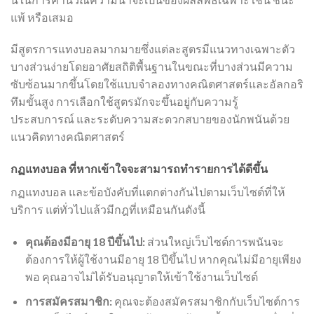
แพ้ หรือเสมอ
มีสูตรการแทงบอลมากมายซึ่งแต่ละสูตรมีแนวทางเฉพาะตัว
บางส่วนง่ายโดยอาศัยสถิติพื้นฐานในขณะที่บางส่วนมีความ
ซับซ้อนมากขึ้นโดยใช้แบบจำลองทางคณิตศาสตร์และอัลกอริ
ทึมขั้นสูง การเลือกใช้สูตรมักจะขึ้นอยู่กับความรู้
ประสบการณ์ และระดับความสะดวกสบายของนักพนันด้วย
แนวคิดทางคณิตศาสตร์
กฏแทงบอล ที่หากเข้าใจจะสามารถทำรายการได้ดีขึ้น
กฏแทงบอล และข้อบังคับที่แตกต่างกันไปตามเว็บไซต์ที่ให้
บริการ แต่ทั่วไปแล้วมีกฎที่เหมือนกันดังนี้
คุณต้องมีอายุ 18 ปีขึ้นไป:
ส่วนใหญ่เว็บไซต์การพนันจะ
ต้องการให้ผู้ใช้งานมีอายุ 18 ปีขึ้นไป หากคุณไม่มีอายุเพียง
พอ คุณอาจไม่ได้รับอนุญาตให้เข้าใช้งานเว็บไซต์
การสมัครสมาชิก:
คุณจะต้องสมัครสมาชิกกับเว็บไซต์การ