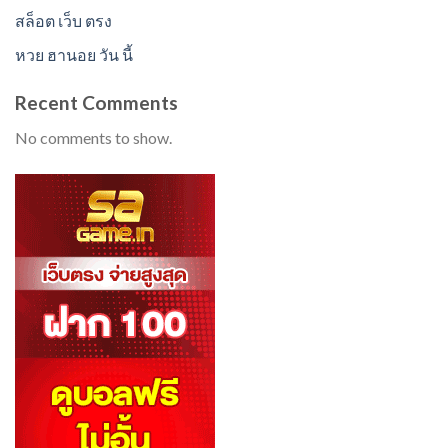
สล็อต เว็บ ตรง
หวย ฮานอย วัน นี้
Recent Comments
No comments to show.