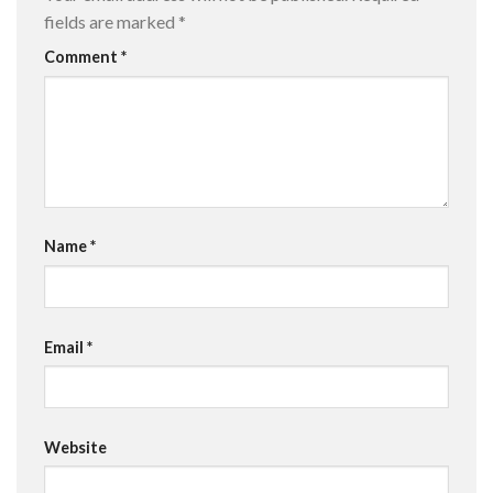
fields are marked
*
Comment
*
Name
*
Email
*
Website