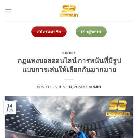
Skip
to
content
สมัครสมาชิก
เข้าสู่ระบบ
แทงบอล
กฏแทงบอลออนไลน์ การพนันที่มีรูป
แบบการเล่นให้เลือกกันมากมาย
POSTED ON
JUNE 14, 2023
BY
ADMIN
14
Jun