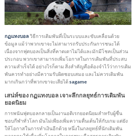
กฏแทงบอล
วิธีการเดิมพันที่เป็นระบบและขับเคลื่อนด้วย
ข้อมูล แม้ว่าพวกเขาจะไม่สามารถรับประกันการชนะได้
เนื่องจากฟุตบอลเป็นสิ่งที่คาดเดาไม่ได้และมักมีโชคเป็นส่วน
ประกอบ พวกเขาสามารถเพิ่มโอกาสในการเดิมพันที่ประสบ
ความสำเร็จได้ อย่างไรก็ตาม สิ่งสำคัญคือต้องจำไว้ว่าการเดิม
พันควรทำอย่างมีความรับผิดชอบเสมอ และไม่ควรเดิมพัน
มากเกินกว่าที่พวกเขาจะเสียได้
sagame
เสน่ห์ของ กฏแทงบอล เจาะลึกกลยุทธ์การเดิมพัน
ยอดนิยม
การพนันฟุตบอลกลายเป็นงานอดิเรกยอดนิยมสำหรับผู้ชื่น
ชอบกีฬาทั่วโลก มันไม่เพียงเพิ่มความตื่นเต้นให้กับเกม แต่ยัง
ให้โอกาสในการทำเงินอีกด้วย หนึ่งในกลยุทธ์ที่นักเดิมพัน
หลายคนใช้เพื่อเพิ่มโอกาสในการชนะคือสูตรการเดิมพัน