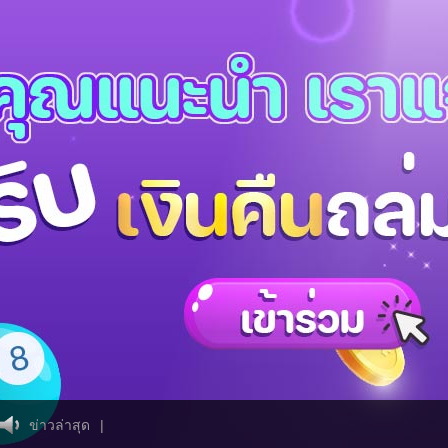
ข่าวล่าสุด
|