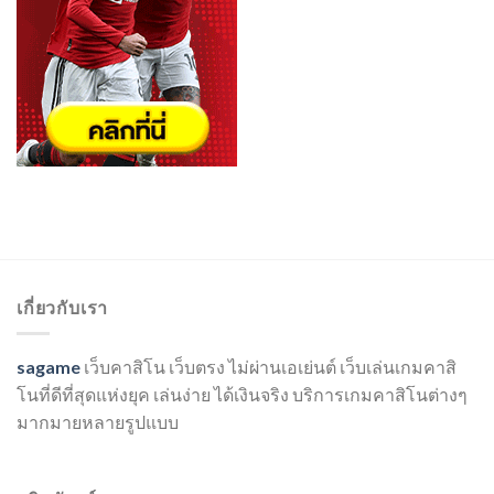
เกี่ยวกับเรา
sagame
เว็บคาสิโน เว็บตรง ไม่ผ่านเอเย่นต์ เว็บเล่นเกมคาสิ
โนที่ดีที่สุดแห่งยุค เล่นง่าย ได้เงินจริง บริการเกมคาสิโนต่างๆ
มากมายหลายรูปแบบ