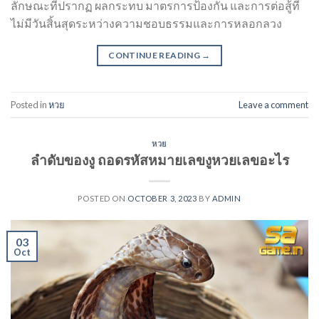
ลักษณะที่ปรากฏ ผลกระทบ มาตรการป้องกัน และการต่อสู้ที่
ไม่มีวันสิ้นสุดระหว่างความชอบธรรมและการหลอกลวง
CONTINUE READING
→
Posted in
หวย
Leave a comment
หวย
ลำดับของงู ถอดรหัสหมายเลขงูหวยเลขอะไร
POSTED ON
OCTOBER 3, 2023
BY
ADMIN
03
Oct