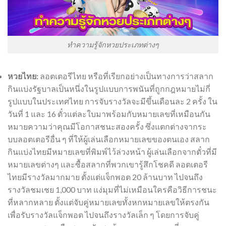
ทำความรู้จักหวยประเภทต่างๆ
หวยไทย:
ลอตเตอรีไทย หรือที่เรียกอย่างเป็นทางการว่าสลาก
กินแบ่งรัฐบาลเป็นหนึ่งในรูปแบบการพนันที่ถูกกฎหมายไม่กี่
รูปแบบในประเทศไทย การจับรางวัลจะมีขึ้นเดือนละ 2 ครั้ง ใน
วันที่ 1 และ 16 ตั๋วแต่ละใบมาพร้อมกับหมายเลขที่เหมือนกัน
หมายความว่าคุณมีโอกาสชนะสองครั้ง ซึ่งแตกต่างจากระ
บบลอตเตอรีอื่น ๆ ที่ให้ผู้เล่นเลือกหมายเลขของตนเอง สลาก
กินแบ่งไทยมีหมายเลขที่พิมพ์ไว้ล่วงหน้า ผู้เล่นเลือกจากตั๋วที่มี
หมายเลขต่างๆ และซื้อสลากที่พวกเขารู้สึกโชคดี ลอตเตอรี
ไทยมีรางวัลมากมาย ตั้งแต่แจ็กพอต 20 ล้านบาท ไปจนถึง
รางวัลชมเชย 1,000 บาท แง่มุมที่ไม่เหมือนใครคือวิธีการชนะ
ที่หลากหลาย ตั้งแต่จับคู่หมายเลขทั้งหกหมายเลขให้ตรงกัน
เพื่อรับรางวัลแจ็กพอต ไปจนถึงรางวัลเล็ก ๆ โดยการจับคู่