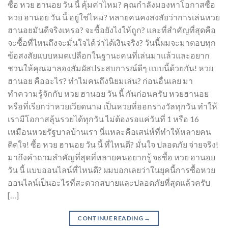
ซื้อ หวย ฮานอย วัน นี้ คุ้มค่าไหม? คุณกำลังมองหาโอกาสซื้อ
หวย ฮานอย วัน นี้ อยู่ใช่ไหม? หลายคนคงสงสัยว่าการเล่นหวย
ฮานอยมันดีจริงเหรอ? จะซื้อยังไงให้ถูก? และที่สำคัญที่สุดคือ
จะซื้อที่ไหนถึงจะมั่นใจได้ว่าได้เงินจริง? วันนี้ผมจะมาตอบทุก
ข้อสงสัยแบบหมดเปลือกในฐานะคนที่เล่นมาแล้วและอยาก
ชวนให้คุณมาลองสัมผัสประสบการณ์ดีๆ แบบนี้ด้วยกัน! หวย
ฮานอย คืออะไร? ทำไมคนถึงนิยมเล่น? ก่อนอื่นเลย มา
ทำความรู้จักกับ หวย ฮานอย วัน นี้ กันก่อนครับ หวยฮานอย
หรือที่เรียกว่าหวยเวียดนาม เป็นหวยที่ออกรางวัลทุกวัน ทำให้
เรามีโอกาสลุ้นรวยได้ทุกวัน ไม่ต้องรอแค่วันที่ 1 หรือ 16
เหมือนหวยรัฐบาลบ้านเรา นี่แหละคือเสน่ห์ที่ทำให้หลายคน
ติดใจ! ซื้อ หวย ฮานอย วัน นี้ ที่ไหนดี? มั่นใจ ปลอดภัย จ่ายจริง!
มาถึงคำถามสำคัญที่สุดที่หลายคนอยากรู้ จะซื้อ หวย ฮานอย
วัน นี้ แบบออนไลน์ที่ไหนดี? ผมบอกเลยว่าในยุคนี้การซื้อหวย
ออนไลน์เป็นอะไรที่สะดวกสบายและปลอดภัยที่สุดแล้วครับ
[…]
CONTINUE READING
→