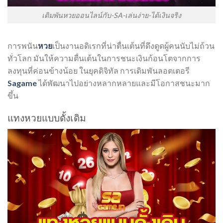
เดิมพันหวยออนไลน์กับ-SA-เล่นง่าย-ได้เงินจริง
การพนัน
หวย
เป็นงานอดิเรกที่น่าตื่นเต้นที่ดึงดูดผู้คนนับไม่ถ้วน
ทั่วโลก มันให้ความตื่นเต้นในการชนะเงินก้อนโตจากการ
ลงทุนที่ค่อนข้างน้อย ในยุคดิจิทัล การเดิมพันลอตเตอรี
Sagame
ได้พัฒนาไปอย่างหลากหลายและมีโอกาสชนะมาก
ขึ้น
แทงหวยแบบดั้งเดิม