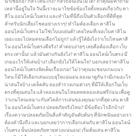
น่าเชื่อถือ? กลัวโดนโกง? กลัวถอนเงินไม่ได้? ถ้าคุณมีคำถาม
เหล่านี้อยู่ในใจ วันนี้เราจะมาไขข้อข้องใจทั้งหมดเกี่ยวกับ คา
สิโน ออนไลน์เว็บตรง และทำไมที่นี่ถึงเป็นตัวเลือกที่ดีที่สุด
สำหรับนักเสี่ยงโชคอย่างเราๆ! ทำไมต้องเลือก คาสิโน
ออนไลน์เว็บตรง ไม่ใช่เว็บเอเย่นต์? เคยไหมที่เจอเว็บคาสิโน
เยอะแยะไปหมดจนเลือกไม่ถูก? แล้วรู้ได้ยังไงว่าเว็บไหนคาสิ
โน ออนไลน์เว็บตรงดีจริง? คำตอบง่ายๆ เลยคือต้องเลือก เว็บ
ตรง เท่านั้น! แล้วมันต่างกันยังไง? คาสิโน ออนไลน์เว็บตรง มี
เกมอะไรให้เล่นบ้าง? เลือกยังไงให้โดนใจ? บอกเลยว่าคาสิโน
ออนไลน์เว็บตรงจัดเต็มเรื่องเกม! ไม่ว่าคุณจะชอบเกมแนว
ไหน ก็มีให้เลือกเล่นแบบจุใจแน่นอน ลองมาดูกันว่ามีเกมอะไร
น่าสนใจบ้าง เคล็ดลับ ลองสำรวจเกมต่างๆ ที่มีให้เลือกในเว็บ
ตรงที่คุณสนใจ แล้วลองเล่นในโหมดทดลองเล่นฟรีก่อน เพื่อดู
ว่าเกมไหนเหมาะกับสไตล์การเล่นของคุณมากที่สุด เล่น คาสิ
โน ออนไลน์เว็บตรง ปลอดภัยจริงไหม? มีข้อดีอะไรอีกบ้าง?
เรื่องความปลอดภัยเป็นสิ่งสำคัญอันดับต้นๆ ที่นักพนันอย่างเรา
ต้องคำนึงถึง และบอกเลยว่าการเลือกเล่นกับ คาสิโน ออนไลน์
เว็บตรง นั้นปลอดภัยหายห่วงแน่นอน! เริ่มต้นเล่น คาสิโน