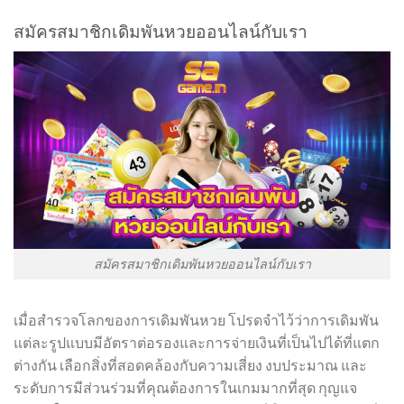
สมัครสมาชิกเดิมพันหวยออนไลน์กับเรา
สมัครสมาชิกเดิมพันหวยออนไลน์กับเรา
เมื่อสำรวจโลกของการเดิมพันหวย โปรดจำไว้ว่าการเดิมพัน
แต่ละรูปแบบมีอัตราต่อรองและการจ่ายเงินที่เป็นไปได้ที่แตก
ต่างกัน เลือกสิ่งที่สอดคล้องกับความเสี่ยง งบประมาณ และ
ระดับการมีส่วนร่วมที่คุณต้องการในเกมมากที่สุด กุญแจ